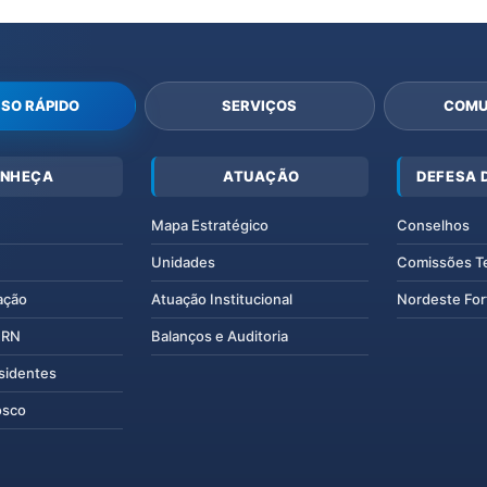
SO RÁPIDO
SERVIÇOS
COMU
NHEÇA
ATUAÇÃO
DEFESA 
Mapa Estratégico
Conselhos
Unidades
Comissões T
ação
Atuação Institucional
Nordeste For
IERN
Balanços e Auditoria
esidentes
osco