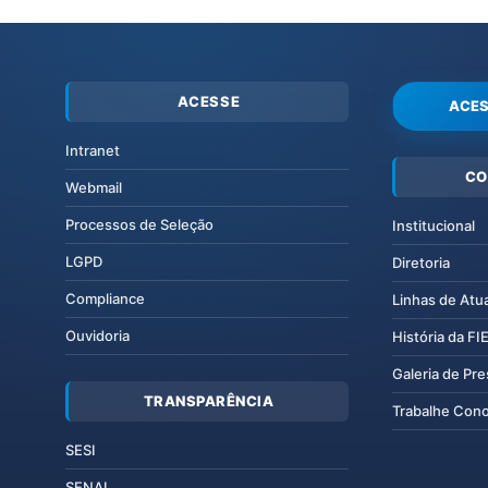
ACESSE
ACES
Intranet
CO
Webmail
Processos de Seleção
Institucional
LGPD
Diretoria
Compliance
Linhas de Atu
Ouvidoria
História da F
Galeria de Pr
TRANSPARÊNCIA
Trabalhe Con
SESI
SENAI