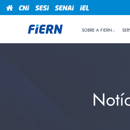
SOBRE A FIERN
SER
Notí