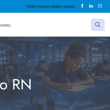
Visite nossas mídias sociais
NTATO
do RN