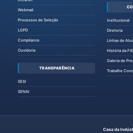
CO
Webmail
Processos de Seleção
Institucional
LGPD
Diretoria
Compliance
Linhas de Atu
Ouvidoria
História da F
Galeria de Pr
TRANSPARÊNCIA
Trabalhe Con
SESI
SENAI
Casa da Indúst