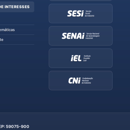
DE INTERESSES
emáticas
te
 CEP: 59075-900