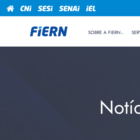
SOBRE A FIERN
SER
Notí