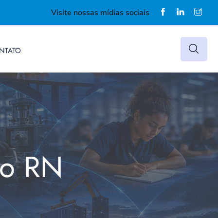
Visite nossas mídias sociais
NTATO
do RN