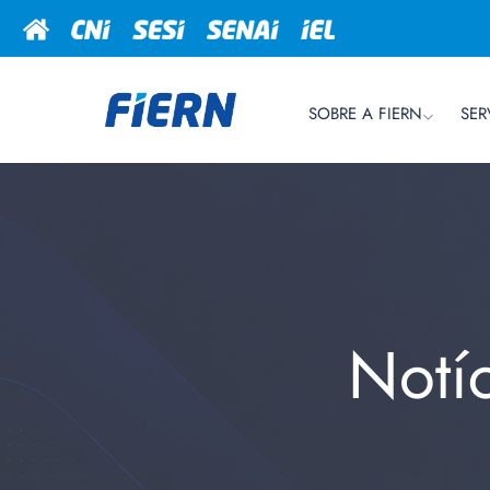
SOBRE A FIERN
SER
Notí