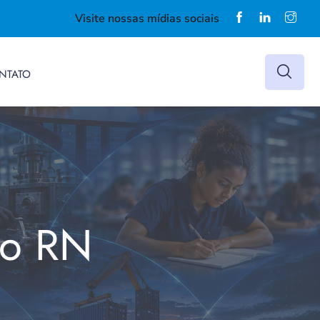
Visite nossas mídias sociais
NTATO
do RN