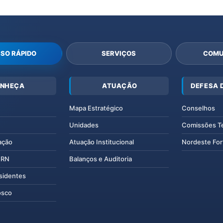
SO RÁPIDO
SERVIÇOS
COMU
NHEÇA
ATUAÇÃO
DEFESA 
Mapa Estratégico
Conselhos
Unidades
Comissões T
ação
Atuação Institucional
Nordeste For
IERN
Balanços e Auditoria
esidentes
osco