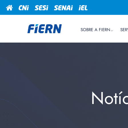
SOBRE A FIERN
SER
Notí