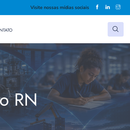
Visite nossas mídias sociais
NTATO
do RN