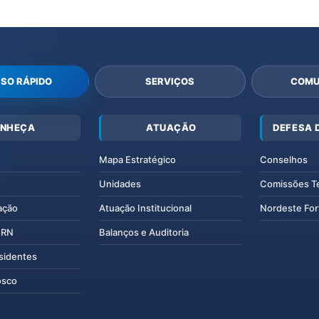
SO RÁPIDO
SERVIÇOS
COMU
NHEÇA
ATUAÇÃO
DEFESA 
Mapa Estratégico
Conselhos
Unidades
Comissões T
ação
Atuação Institucional
Nordeste For
IERN
Balanços e Auditoria
esidentes
osco