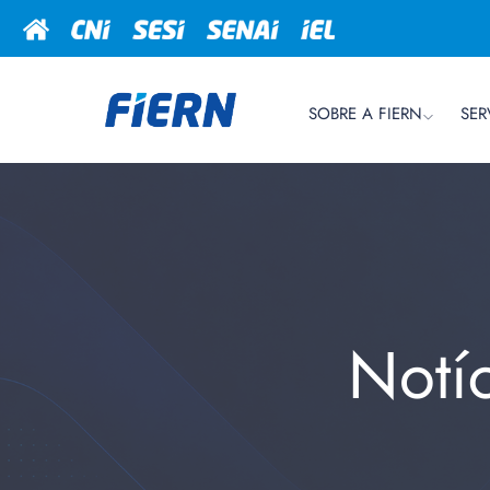
SOBRE A FIERN
SER
Notí