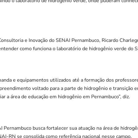
luindo o laboratório de hidrogênio verde, onde puderam conhec
onsultoria e Inovação do SENAI Pernambuco, Ricardo Charlegre
 entender como funciona o laboratório de hidrogênio verde do
anda e equipamentos utilizados até a formação dos professo
eendimento voltado para a parte de hidrogênio e transição en
iciar a área de educação em hidrogênio em Pernambuco”, diz.
AI Pernambuco busca fortalecer sua atuação na área de hidrogê
NAI-RN se consolida como referência nacional nesse campo.