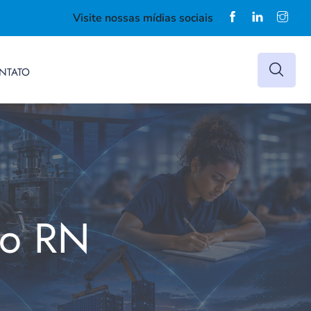
Visite nossas mídias sociais
NTATO
do RN