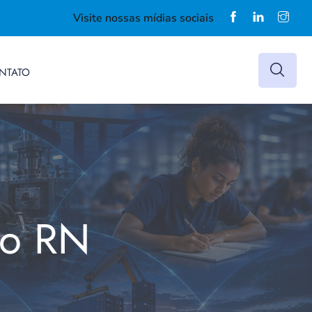
Visite nossas mídias sociais
NTATO
do RN