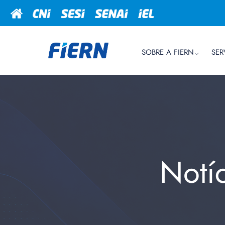
SOBRE A FIERN
SER
Notí