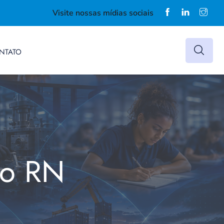
Visite nossas mídias sociais
NTATO
do RN