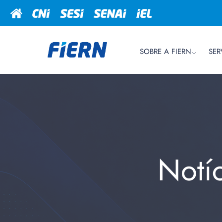
SOBRE A FIERN
SER
Notí