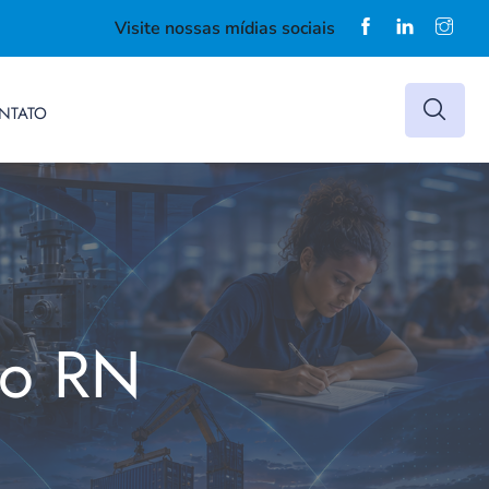
Visite nossas mídias sociais
NTATO
do RN