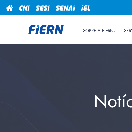
SOBRE A FIERN
SER
Notí