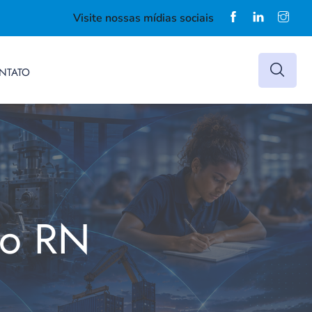
Visite nossas mídias sociais
NTATO
do RN