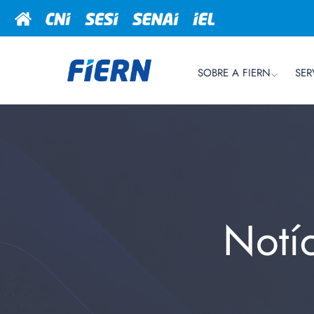
SOBRE A FIERN
SER
Notí