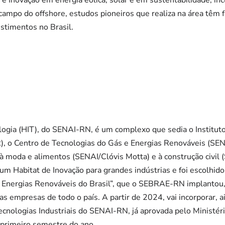
 Inovação em energia eólica, solar e em sustentabilidade, inc
ampo do offshore, estudos pioneiros que realiza na área têm f
estimentos no Brasil.
ogia (HIT), do SENAI-RN, é um complexo que sedia o Institu
R), o Centro de Tecnologias do Gás e Energias Renováveis (S
à moda e alimentos (SENAI/Clóvis Motta) e à construção civil 
 Habitat de Inovação para grandes indústrias e foi escolhid
Energias Renováveis do Brasil”, que o SEBRAE-RN implantou,
as empresas de todo o país. A partir de 2024, vai incorporar, 
cnologias Industriais do SENAI-RN, já aprovada pelo Ministéri
 primeiro semestre do ano.