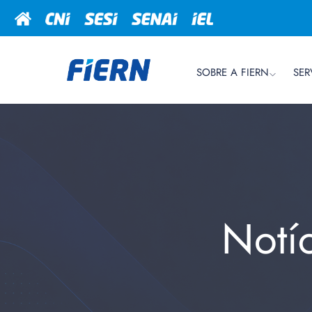
SOBRE A FIERN
SER
Notí