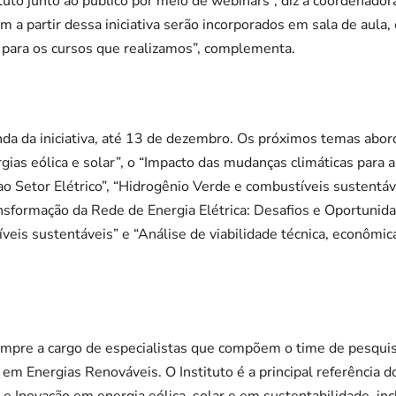
ituto junto ao público por meio de webinars”, diz a coordenado
 a partir dessa iniciativa serão incorporados em sala de aula
 para os cursos que realizamos”, complementa.
nda da iniciativa, até 13 de dezembro. Os próximos temas abo
gias eólica e solar”, o “Impacto das mudanças climáticas para a
o Setor Elétrico”, “Hidrogênio Verde e combustíveis sustentáv
Transformação da Rede de Energia Elétrica: Desafios e Oportun
veis sustentáveis” e “Análise de viabilidade técnica, econômic
empre a cargo de especialistas que compõem o time de pesquis
 em Energias Renováveis. O Instituto é a principal referência 