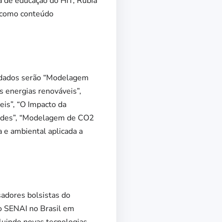
ra de educação do HIT, Rubia
, como conteúdo
rdados serão
“
Modelagem
s energias renováveis”,
eis”, “O Impacto da
idades”, “Modelagem de CO2
a e ambiental aplicada a
adores bolsistas do
do SENAI no Brasil em