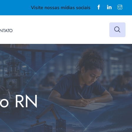
Visite nossas mídias sociais
NTATO
do RN