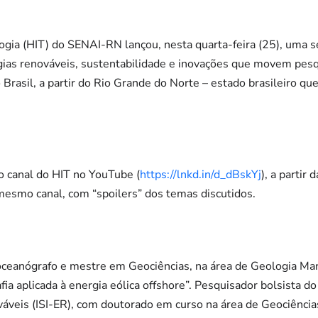
gia (HIT) do SENAI-RN lançou, nesta quarta-feira (25), uma s
gias renováveis, sustentabilidade e inovações que movem pesq
 Brasil, a partir do Rio Grande do Norte – estado brasileiro qu
o canal do HIT no YouTube (
https://lnkd.in/d_dBskYj
), a partir
 mesmo canal, com “spoilers” dos temas discutidos.
oceanógrafo e mestre em Geociências, na área de Geologia Mar
ia aplicada à energia eólica offshore”. Pesquisador bolsista do
áveis (ISI-ER), com doutorado em curso na área de Geociência