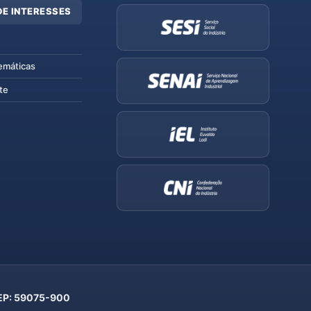
DE INTERESSES
emáticas
te
 CEP: 59075-900