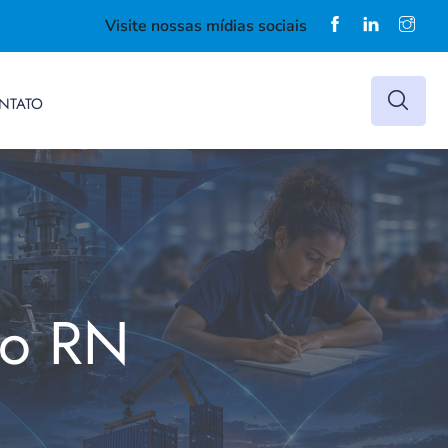
Visite nossas mídias sociais
NTATO
do RN