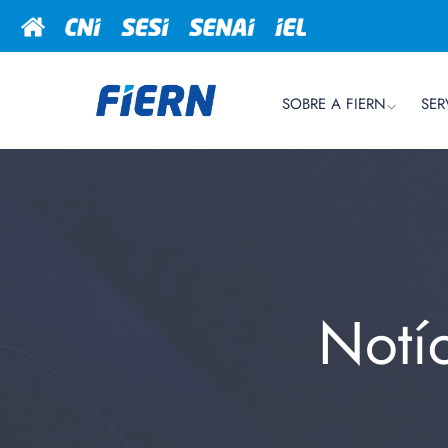
SOBRE A FIERN
SER
Notí