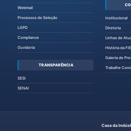
CO
Webmail
Processos de Seleção
Institucional
LGPD
Diretoria
Compliance
Linhas de Atu
Ouvidoria
História da F
Galeria de Pr
TRANSPARÊNCIA
Trabalhe Con
SESI
SENAI
Casa da Indúst