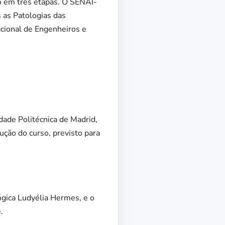
do em três etapas. O SENAI-
 as Patologias das
nacional de Engenheiros e
dade Politécnica de Madrid,
ução do curso, previsto para
ógica Ludyélia Hermes, e o
.