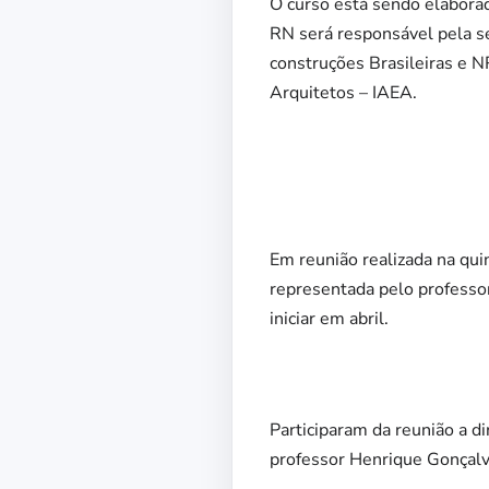
O curso está sendo elaborad
RN será responsável pela s
construções Brasileiras e NR
Arquitetos – IAEA.
Em reunião realizada na qui
representada pelo professor
iniciar em abril.
Participaram da reunião a d
professor Henrique Gonçalve