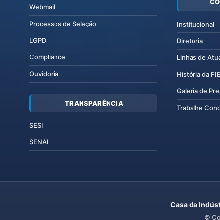
CO
Webmail
Processos de Seleção
Institucional
LGPD
Diretoria
Compliance
Linhas de Atu
Ouvidoria
História da F
Galeria de Pr
TRANSPARÊNCIA
Trabalhe Con
SESI
SENAI
Casa da Indúst
© Co