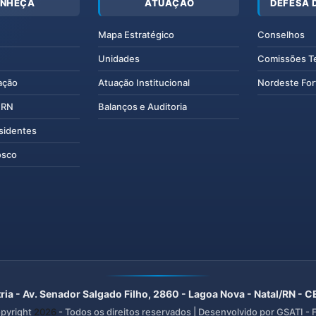
NHEÇA
ATUAÇÃO
DEFESA 
Mapa Estratégico
Conselhos
Unidades
Comissões T
ação
Atuação Institucional
Nordeste For
IERN
Balanços e Auditoria
esidentes
osco
ria - Av. Senador Salgado Filho, 2860 - Lagoa Nova - Natal/RN -
pyright
2026
- Todos os direitos reservados | Desenvolvido por GSATI -