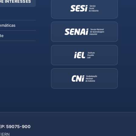
DE INTERESSES
emáticas
te
 CEP: 59075-900
 FIERN