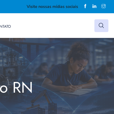
Visite nossas mídias sociais
NTATO
do RN