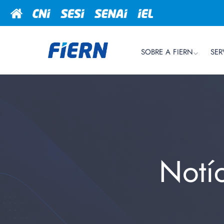
SOBRE A FIERN
SER
Notí