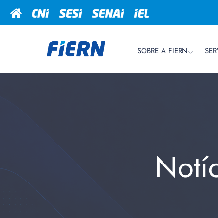
SOBRE A FIERN
SER
Notí