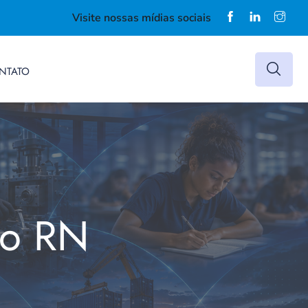
Visite nossas mídias sociais
NTATO
do RN