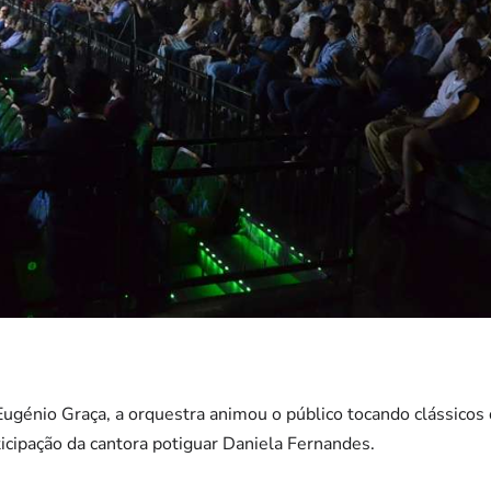
ugénio Graça, a orquestra animou o público tocando clássicos 
icipação da cantora potiguar Daniela Fernandes.