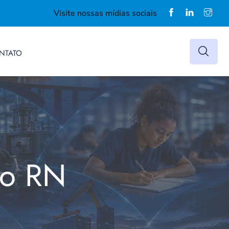
Visite nossas mídias sociais
NTATO
do RN