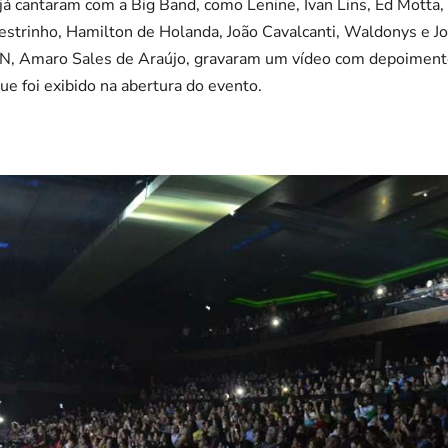
já cantaram com a Big Band, como Lenine, Ivan Lins, Ed Motta,
strinho, Hamilton de Holanda, João Cavalcanti, Waldonys e J
RN, Amaro Sales de Araújo, gravaram um vídeo com depoiment
ue foi exibido na abertura do evento.