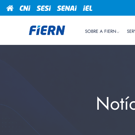
SOBRE A FIERN
SER
Notí