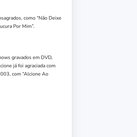
onsagrados, como “Não Deixe
oucura Por Mim”.
e shows gravados em DVD,
cione já foi agraciada com
2003, com “Alcione Ao