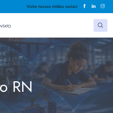
Visite nossas mídias sociais
NTATO
do RN