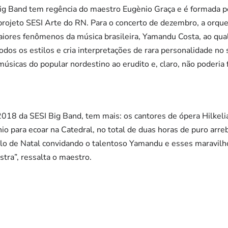
g Band tem regência do maestro Eugènio Graça e é formada p
projeto SESI Arte do RN. Para o concerto de dezembro, a orques
ores fenômenos da música brasileira, Yamandu Costa, ao qual 
dos os estilos e cria interpretações de rara personalidade no 
 músicas do popular nordestino ao erudito e, claro, não poderia 
2018 da SESI Big Band, tem mais: os cantores de ópera Hilke
io para ecoar na Catedral, no total de duas horas de puro arr
o de Natal convidando o talentoso Yamandu e esses maravilho
tra”, ressalta o maestro.