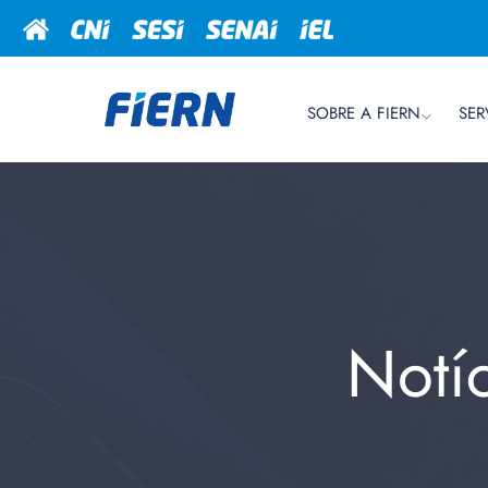
SOBRE A FIERN
SER
Notí