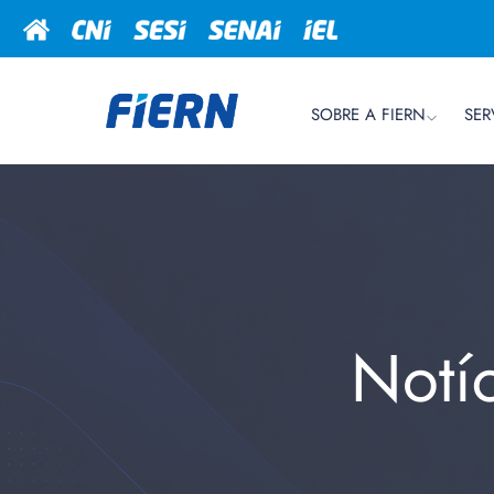
SOBRE A FIERN
SER
Notí