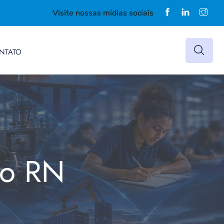
Visite nossas mídias sociais
NTATO
do RN