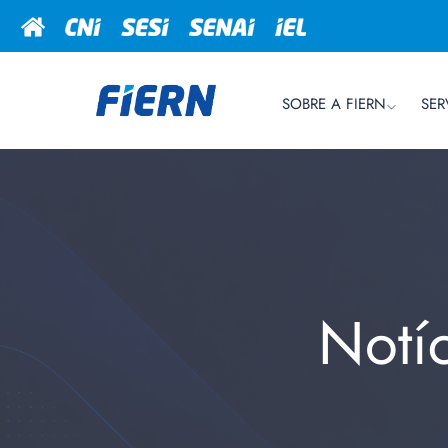
SOBRE A FIERN
SER
Notí