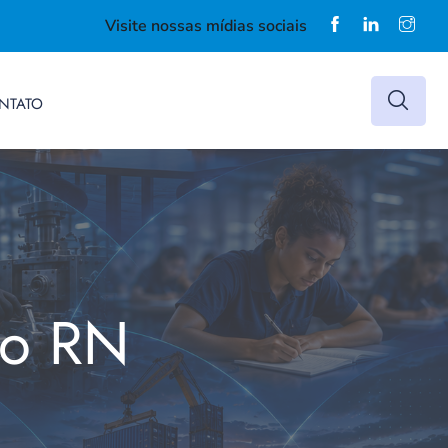
Visite nossas mídias sociais
NTATO
do RN