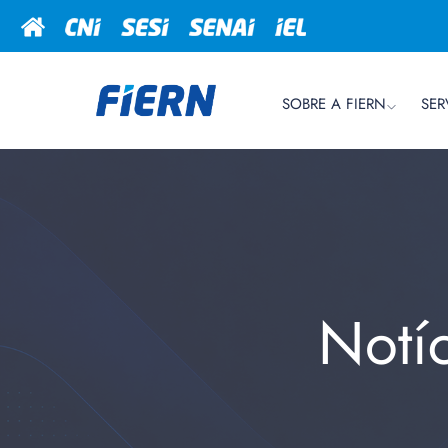
SOBRE A FIERN
SER
Notí