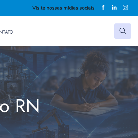
Visite nossas mídias sociais
NTATO
do RN