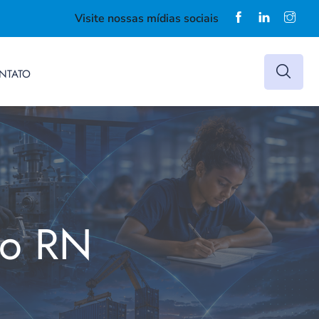
Visite nossas mídias sociais
NTATO
do RN