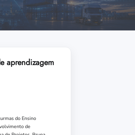
 de aprendizagem
 turmas do Ensino
nvolvimento de
na de Projetos, Bruna