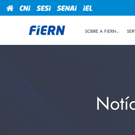
SOBRE A FIERN
SER
Notí