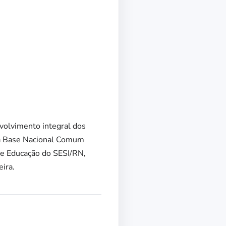
nvolvimento integral dos
s à Base Nacional Comum
de Educação do SESI/RN,
ira.