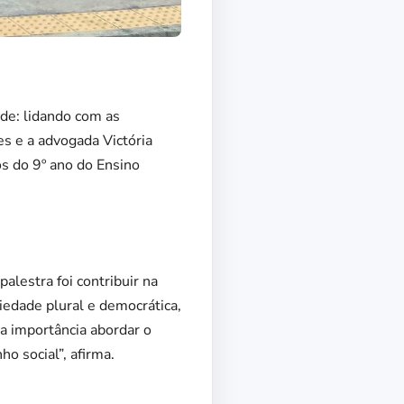
ude: lidando com as
s e a advogada Victória
os do 9º ano do Ensino
alestra foi contribuir na
iedade plural e democrática,
ma importância abordar o
o social”, afirma.