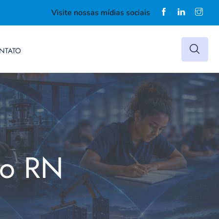
Visite nossas mídias sociais
NTATO
do RN