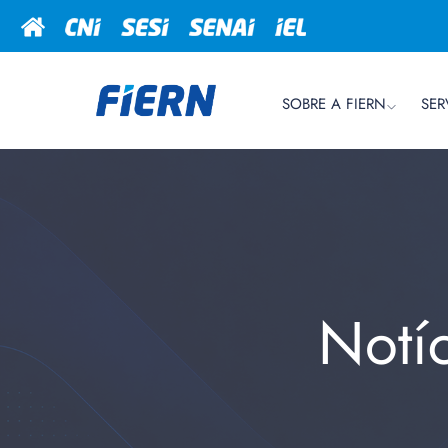
SOBRE A FIERN
SER
Notí