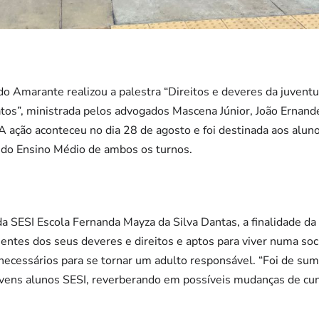
o Amarante realizou a palestra “Direitos e deveres da juvent
os”, ministrada pelos advogados Mascena Júnior, João Ernande
 A ação aconteceu no dia 28 de agosto e foi destinada aos alun
s do Ensino Médio de ambos os turnos.
 SESI Escola Fernanda Mayza da Silva Dantas, a finalidade da p
entes dos seus deveres e direitos e aptos para viver numa soc
 necessários para se tornar um adulto responsável. “Foi de su
vens alunos SESI, reverberando em possíveis mudanças de cunh