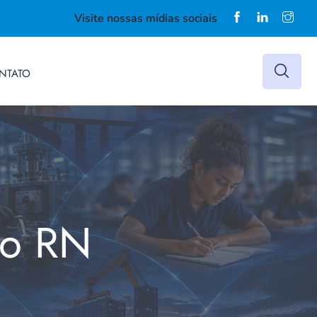
Visite nossas mídias sociais
NTATO
do RN