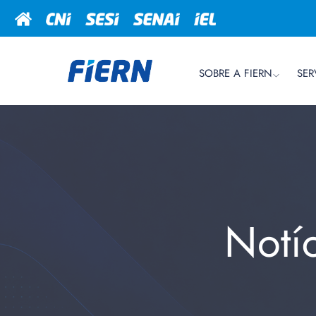
SOBRE A FIERN
SER
Notí