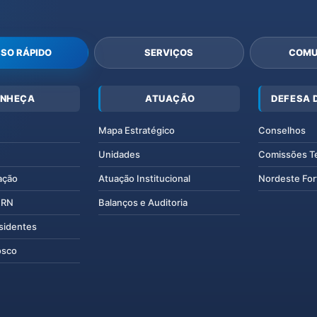
SO RÁPIDO
SERVIÇOS
COMU
NHEÇA
ATUAÇÃO
DEFESA 
Mapa Estratégico
Conselhos
Unidades
Comissões T
ação
Atuação Institucional
Nordeste For
IERN
Balanços e Auditoria
esidentes
osco