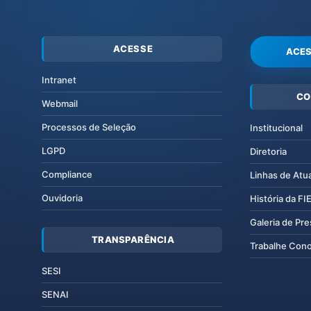
ACESSE
ACES
Intranet
CO
Webmail
Processos de Seleção
Institucional
LGPD
Diretoria
Compliance
Linhas de Atu
Ouvidoria
História da F
Galeria de Pr
TRANSPARÊNCIA
Trabalhe Con
SESI
SENAI