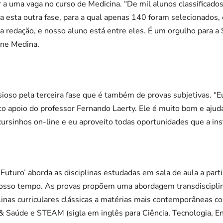
 a uma vaga no curso de Medicina. “De mil alunos classificado
 esta outra fase, para a qual apenas 140 foram selecionados, 
a redação, e nosso aluno está entre eles. É um orgulho para a S
ine Medina.
ioso pela terceira fase que é também de provas subjetivas. “Eu
ito apoio do professor Fernando Laerty. Ele é muito bom e aju
ursinhos on-line e eu aproveito todas oportunidades que a insti
 Futuro’ aborda as disciplinas estudadas em sala de aula a part
nosso tempo. As provas propõem uma abordagem transdiscipli
linas curriculares clássicas a matérias mais contemporâneas 
& Saúde e STEAM (sigla em inglês para Ciência, Tecnologia, E