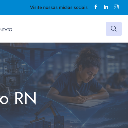
Visite nossas mídias sociais
NTATO
do RN