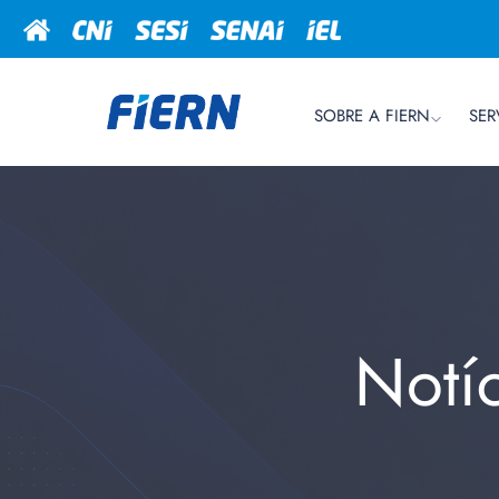
SOBRE A FIERN
SER
Notí