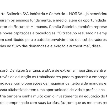
rte Salineira S/A Indústria e Comércio – NORSAL já beneficiou
luíram os ensinos fundamental e médio, além da oportunidade d
etor de Recursos Humanos, Camila Gabriela, também represen
 novas capitações e tecnologias. “O trabalho realizado na emp
tem contribuído para o autodesenvolvimento dos colaboradores
rias no fluxo das demandas e elevação a autoestima”, disse.
oró, Denílson Santana, a EJA é de extrema importância entre 
través da educação os trabalhadores podem garantir a empregab
vidades, como operações de maquinários, leitura de manuais e
oa alfabetizada tem uma oportunidade de vida e profissional 
stria também ganha muito com o investimento na educação do t
ado e empenhado com suas tarefas, faz com que os mesmos re