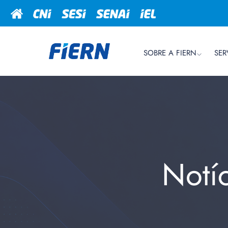
SOBRE A FIERN
SER
Notí