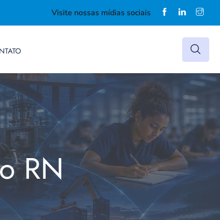
Visite nossas mídias sociais
NTATO
do RN