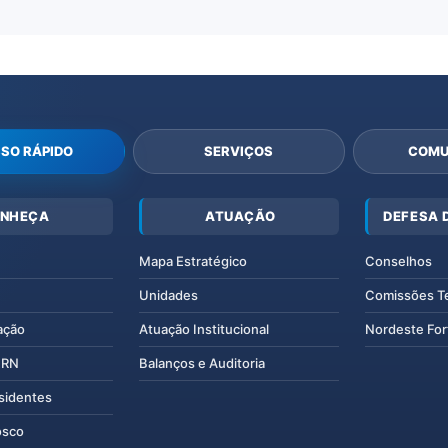
SO RÁPIDO
SERVIÇOS
COMU
NHEÇA
ATUAÇÃO
DEFESA 
Mapa Estratégico
Conselhos
Unidades
Comissões T
ação
Atuação Institucional
Nordeste For
IERN
Balanços e Auditoria
esidentes
osco