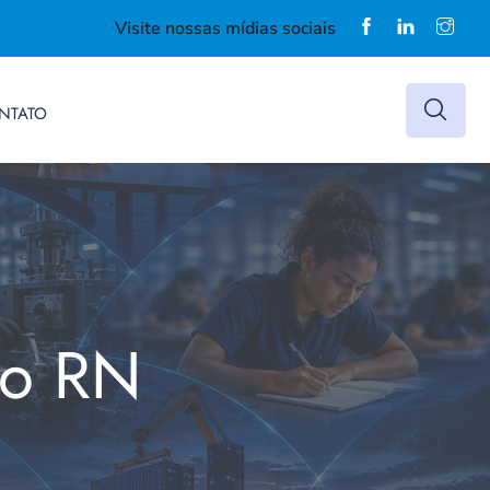
Visite nossas mídias sociais
NTATO
do RN