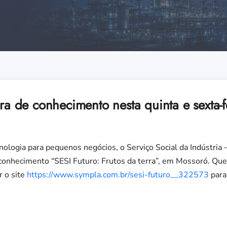
ira de conhecimento nesta quinta e sexta-
ologia para pequenos negócios, o Serviço Social da Indústria 
e conhecimento “SESI Futuro: Frutos da terra”, em Mossoró. Que
r o site
https://www.sympla.com.br/sesi-futuro__322573
para 