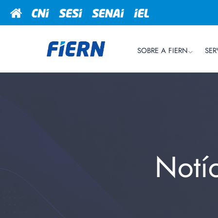
SOBRE A FIERN
SER
Notí