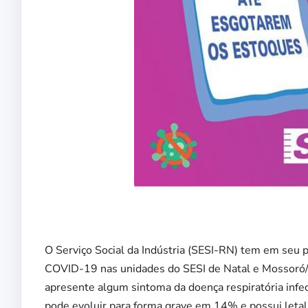
O Serviço Social da Indústria (SESI-RN) tem em seu p
COVID-19 nas unidades do SESI de Natal e Mossoró/R
apresente algum sintoma da doença respiratória inf
pode evoluir para forma grave em 14% e possui leta