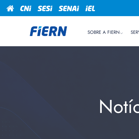
SOBRE A FIERN
SER
Notí