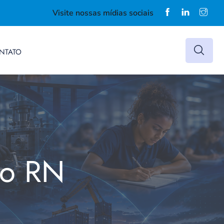
Visite nossas mídias sociais
NTATO
do RN