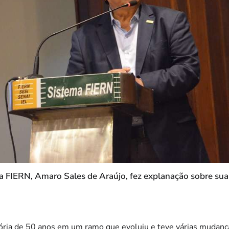
 FIERN, Amaro Sales de Araújo, fez explanação sobre sua t
etória de 50 anos em um ramo que evoluiu e teve várias mudan