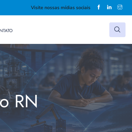
Visite nossas mídias sociais
NTATO
do RN