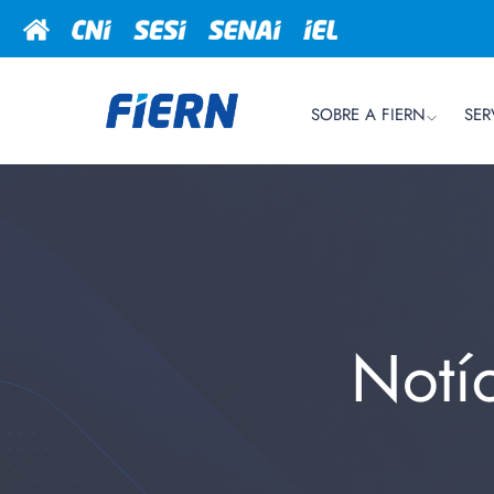
SOBRE A FIERN
SER
Notí