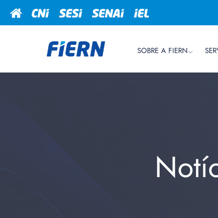
SOBRE A FIERN
SER
Notí