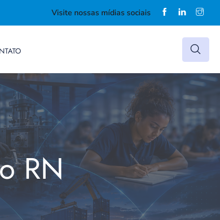
Visite nossas mídias sociais
NTATO
do RN