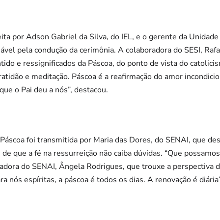
feita por Adson Gabriel da Silva, do IEL, e o gerente da Unida
nsável pela condução da cerimônia. A colaboradora do SESI, Raf
tido e ressignificados da Páscoa, do ponto de vista do catolic
ratidão e meditação. Páscoa é a reafirmação do amor incondicio
ue o Pai deu a nós”, destacou.
áscoa foi transmitida por Maria das Dores, do SENAI, que de
de que a fé na ressurreição não caiba dúvidas. “Que possamos
oradora do SENAI, Ângela Rodrigues, que trouxe a perspectiva d
ra nós espíritas, a páscoa é todos os dias. A renovação é diária”