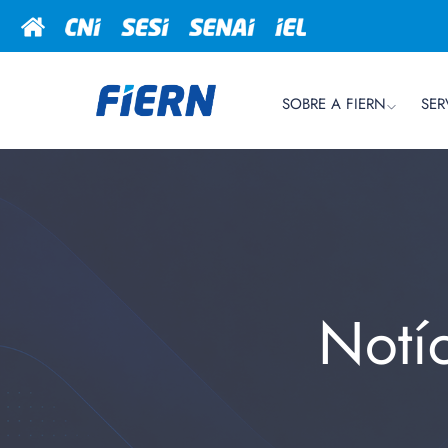
SOBRE A FIERN
SER
Notí