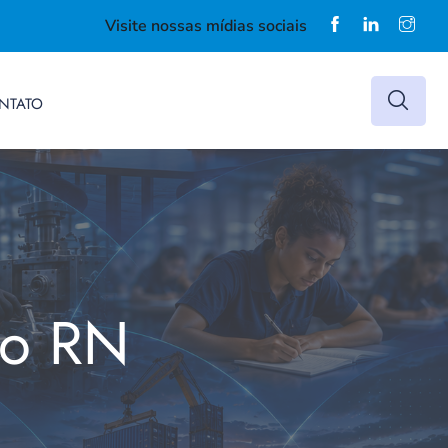
Visite nossas mídias sociais
NTATO
do RN