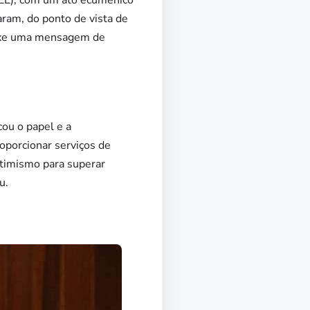
IEL), com um ato ecumênico
aram, do ponto de vista de
rouxe uma mensagem de
cou o papel e a
oporcionar serviços de
timismo para superar
u.