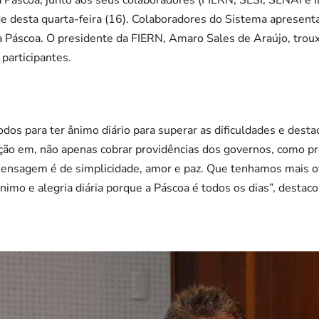
 Páscoa, junto aos seus colaboradores (FIERN, SESI, SENAI e 
rde desta quarta-feira (16). Colaboradores do Sistema apresent
o da Páscoa. O presidente da FIERN, Amaro Sales de Araújo, t
participantes.
dos para ter ânimo diário para superar as dificuldades e desta
ção em, não apenas cobrar providências dos governos, como pr
ensagem é de simplicidade, amor e paz. Que tenhamos mais o
ânimo e alegria diária porque a Páscoa é todos os dias”, destaco