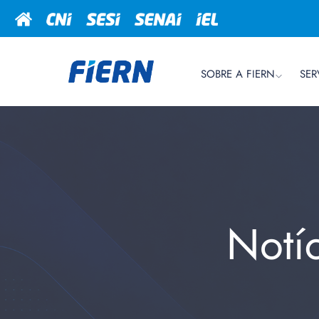
SOBRE A FIERN
SER
Notí