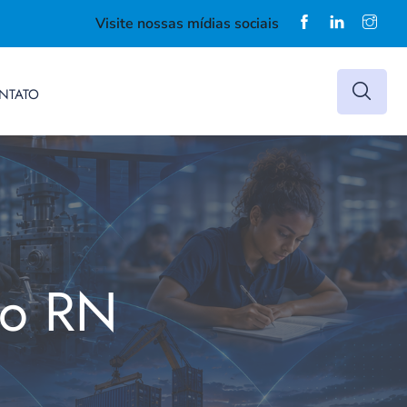
Visite nossas mídias sociais
NTATO
do RN