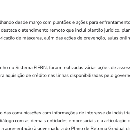
alhando desde março com plantões e ações para enfrentament
 destaca o atendimento remoto que inclui plantão jurídico, pla
abricação de máscaras, além das ações de prevenção, aulas onli
nho no Sistema FIERN, foram realizadas várias ações de asses
a aquisição de crédito nas linhas disponibilizadas pelo governo
o das comunicações com informações de interesse da indústria 
iálogo com as demais entidades empresariais e a articulação 
u a apresentação à governadora do Plano de Retoma Gradual d