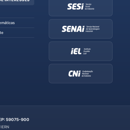
emáticas
te
 CEP: 59075-900
 FIERN