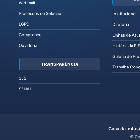
Webmail
Processos de Seleção
Institucional
LGPD
Diretoria
Compliance
Linhas de Atu
Ouvidoria
História da F
Galeria de Pr
TRANSPARÊNCIA
Trabalhe Con
SESI
SENAI
Casa da Indúst
© Co