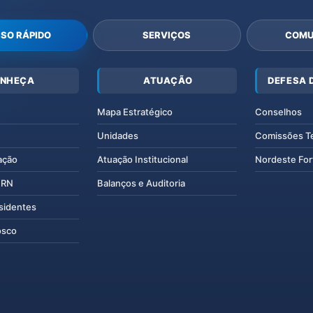
SO RÁPIDO
SERVIÇOS
COMU
NHEÇA
ATUAÇÃO
DEFESA 
Mapa Estratégico
Conselhos
Unidades
Comissões T
ação
Atuação Institucional
Nordeste For
IERN
Balanços e Auditoria
esidentes
osco