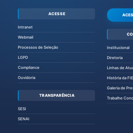
ACESSE
ACES
Intranet
CO
Webmail
Processos de Seleção
Institucional
LGPD
Diretoria
Compliance
Linhas de Atu
Ouvidoria
História da F
Galeria de Pr
TRANSPARÊNCIA
Trabalhe Con
SESI
SENAI