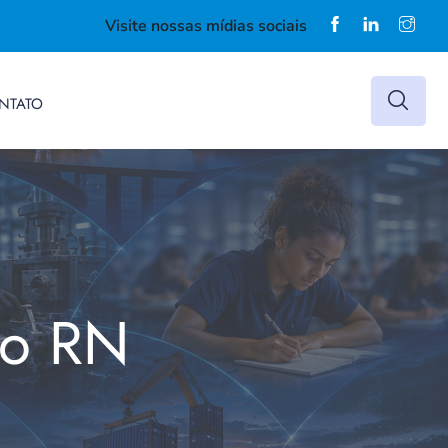
Visite nossas mídias sociais
NTATO
do RN