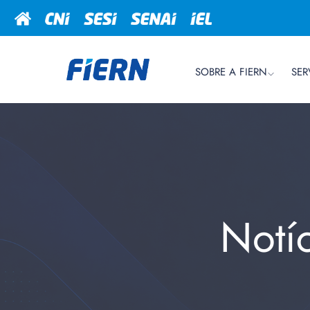
SOBRE A FIERN
SER
Notí