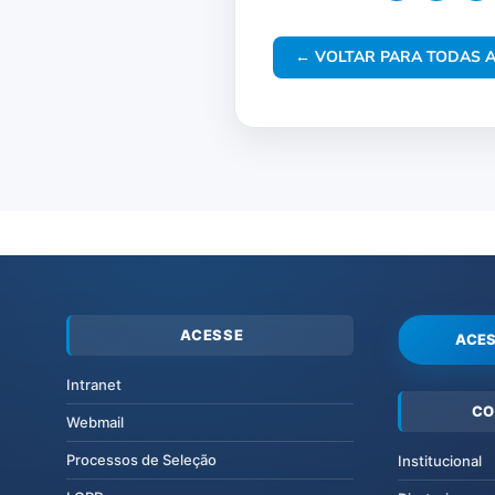
← VOLTAR PARA TODAS A
ACESSE
ACES
Intranet
CO
Webmail
Processos de Seleção
Institucional