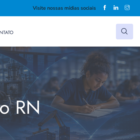
Visite nossas mídias sociais
NTATO
do RN