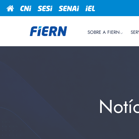
SOBRE A FIERN
SER
Notí