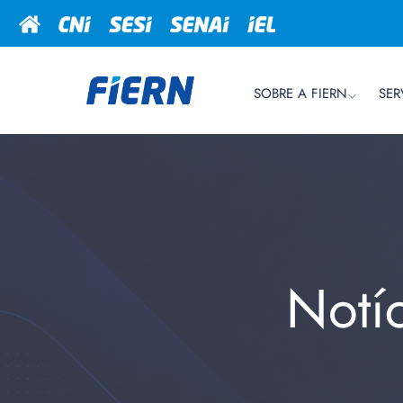
SOBRE A FIERN
SER
Notí