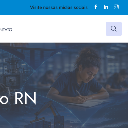
Visite nossas mídias sociais
NTATO
do RN