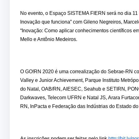
No evento, o Espaço SISTEMA FIERN será no dia 11 d
Inovação que funciona” com Gileno Negreiros, Marcel
“Inovação: Como aplicar conhecimentos científicos e
Mello e Antônio Medeiros.
O GO!RN 2020 é uma correalização do Sebrae-RN com 
Valley e Junior Achievement, Parque Instituto Metrópol
do Natal, OAB/RN, AIESEC, Seahub e SETIRN, PONG,
Darkwaves, Telecom UFRN e Natal JS, Arara Furtaco
RN, InPacta e Federação das Indústrias do Estado do
As inscrições podem ser feitas pelo link
http://bit.ly/g