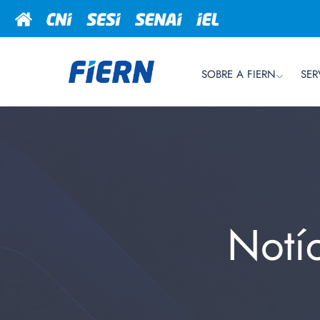
SOBRE A FIERN
SER
Notí