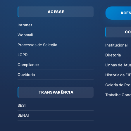
ACESSE
ACES
Intranet
CO
Webmail
Processos de Seleção
Institucional
LGPD
Diretoria
Compliance
Linhas de Atu
Ouvidoria
História da F
Galeria de Pr
TRANSPARÊNCIA
Trabalhe Con
SESI
SENAI