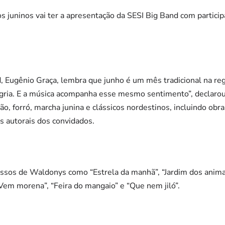
os juninos vai ter a apresentação da SESI Big Band com partici
, Eugênio Graça, lembra que junho é um mês tradicional na reg
legria. E a música acompanha esse mesmo sentimento”, declarou
ão, forró, marcha junina e clássicos nordestinos, incluindo obr
s autorais dos convidados.
essos de Waldonys como “Estrela da manhã”, “Jardim dos anima
Vem morena”, “Feira do mangaio” e “Que nem jiló”.