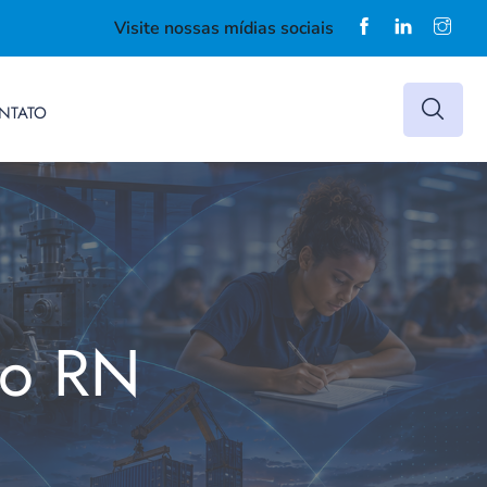
Visite nossas mídias sociais
NTATO
do RN