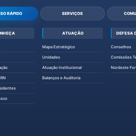
SO RÁPIDO
SERVIÇOS
COMU
NHEÇA
ATUAÇÃO
DEFESA 
Mapa Estratégico
Conselhos
Unidades
Comissões T
ação
Atuação Institucional
Nordeste For
IERN
Balanços e Auditoria
esidentes
osco