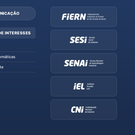
NICAÇÃO
DE INTERESSES
emáticas
te