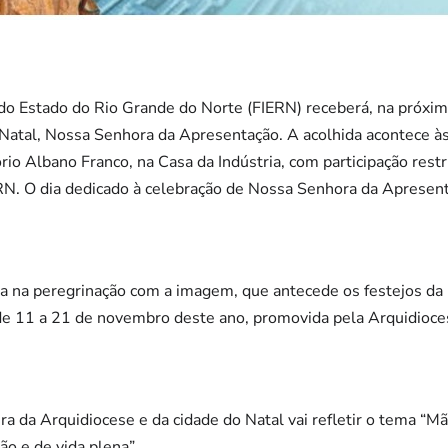
do Estado do Rio Grande do Norte (FIERN) receberá, na próxima 
Natal, Nossa Senhora da Apresentação. A acolhida acontece à
rio Albano Franco, na Casa da Indústria, com participação restr
ERN. O dia dedicado à celebração de Nossa Senhora da Aprese
ída na peregrinação com a imagem, que antecede os festejos da
de 11 a 21 de novembro deste ano, promovida pela Arquidioce
ra da Arquidiocese e da cidade do Natal vai refletir o tema “
ão e de vida plena”.