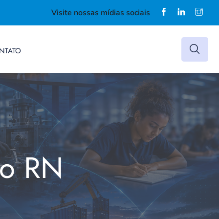
Visite nossas mídias sociais
NTATO
do RN