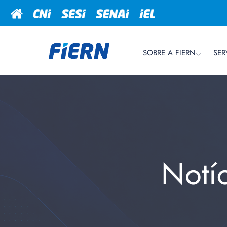
SOBRE A FIERN
SER
Notí