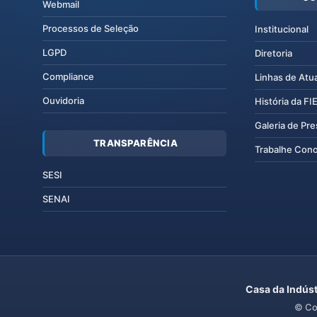
Webmail
Processos de Seleção
Institucional
LGPD
Diretoria
Compliance
Linhas de Atu
Ouvidoria
História da F
Galeria de Pr
TRANSPARÊNCIA
Trabalhe Con
SESI
SENAI
Casa da Indúst
© Co