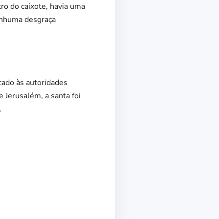
o do caixote, havia uma
enhuma desgraça
cado às autoridades
 Jerusalém, a santa foi
.