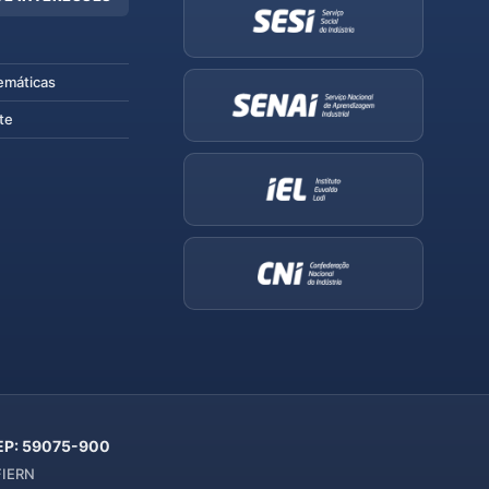
emáticas
te
 CEP: 59075-900
 FIERN