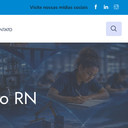
Visite nossas mídias sociais
NTATO
do RN