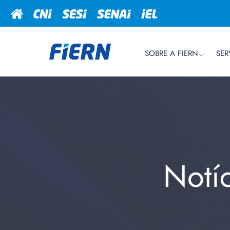
SOBRE A FIERN
SER
Notí