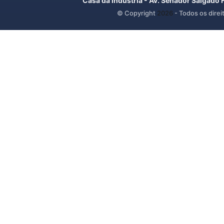
Casa da Indústria - Av. Senador Salgado 
© Copyright
2026
- Todos os direi