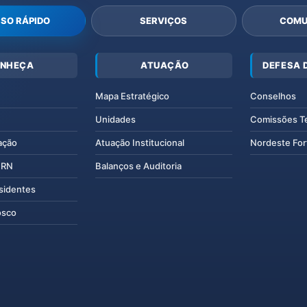
SO RÁPIDO
SERVIÇOS
COMU
NHEÇA
ATUAÇÃO
DEFESA 
Mapa Estratégico
Conselhos
Unidades
Comissões T
ação
Atuação Institucional
Nordeste For
IERN
Balanços e Auditoria
esidentes
osco