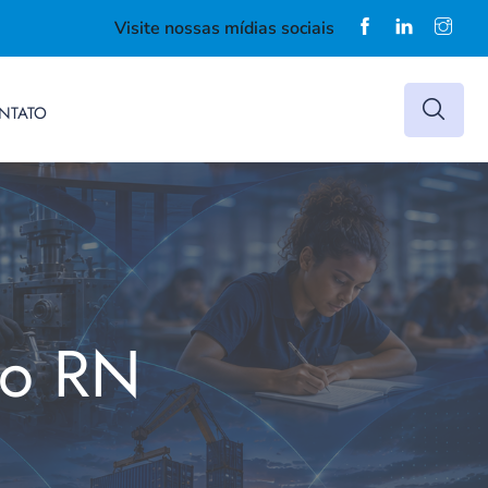
Visite nossas mídias sociais
NTATO
do RN