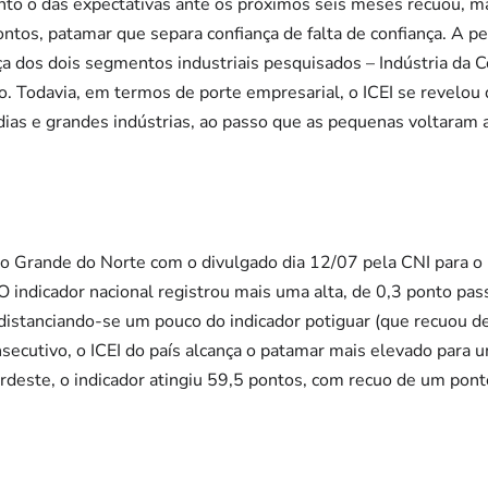
o o das expectativas ante os próximos seis meses recuou, mas
ntos, patamar que separa confiança de falta de confiança. A 
 dos dois segmentos industriais pesquisados – Indústria da C
o. Todavia, em termos de porte empresarial, o ICEI se revelou 
as e grandes indústrias, ao passo que as pequenas voltaram a
o Grande do Norte com o divulgado dia 12/07 pela CNI para o
 indicador nacional registrou mais uma alta, de 0,3 ponto pa
 distanciando-se um pouco do indicador potiguar (que recuou d
secutivo, o ICEI do país alcança o patamar mais elevado para 
deste, o indicador atingiu 59,5 pontos, com recuo de um pont