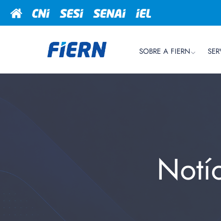
SOBRE A FIERN
SER
Notí