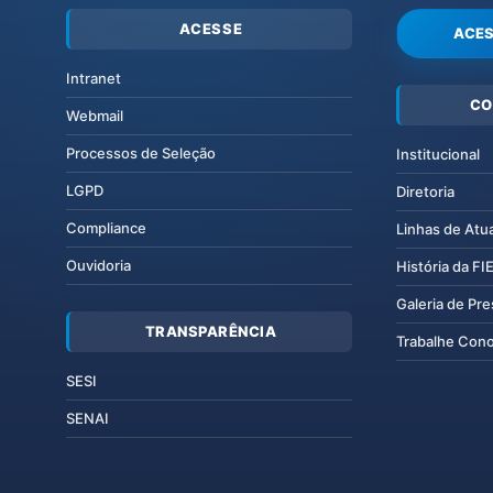
ACESSE
ACES
Intranet
CO
Webmail
Processos de Seleção
Institucional
LGPD
Diretoria
Compliance
Linhas de Atu
Ouvidoria
História da F
Galeria de Pr
TRANSPARÊNCIA
Trabalhe Con
SESI
SENAI