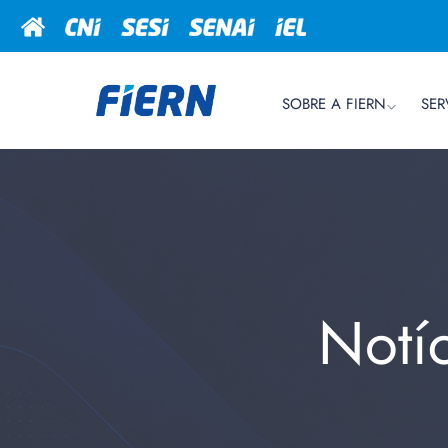
SOBRE A FIERN
SER
Notí