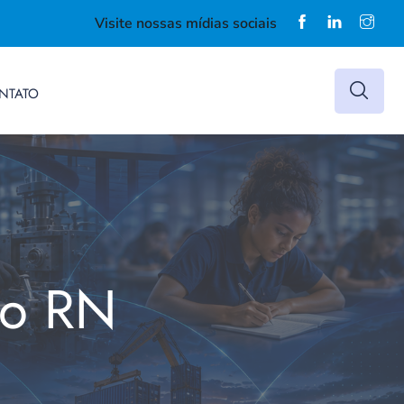
Visite nossas mídias sociais
NTATO
do RN