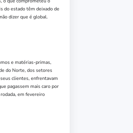
as, o que comprometeu o
s do estado têm deixado de
ão dizer que é global.
umos e matérias-primas,
de do Norte, dos setores
seus clientes, enfrentavam
 que pagassem mais caro por
 rodada, em fevereiro