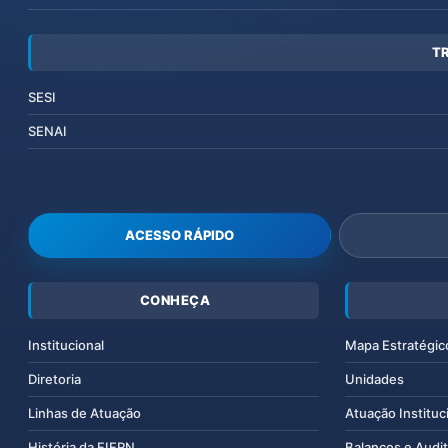
T
SESI
SENAI
ACESSO RÁPIDO
CONHEÇA
Institucional
Mapa Estratégic
Diretoria
Unidades
Linhas de Atuação
Atuação Instituc
História da FIERN
Balanços e Audit