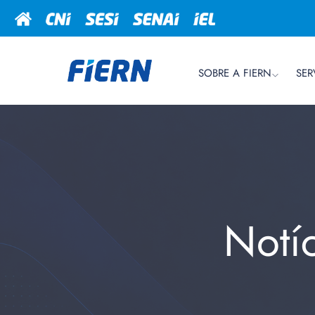
SOBRE A FIERN
SER
Notí