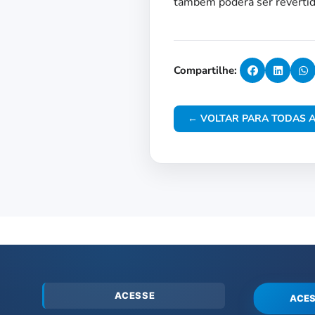
também poderá ser revertid
Compartilhe:
← VOLTAR PARA TODAS A
ACESSE
ACES