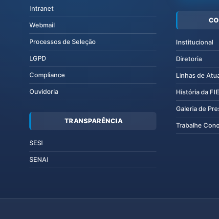
Intranet
CO
Webmail
Processos de Seleção
Institucional
LGPD
Diretoria
Compliance
Linhas de Atu
Ouvidoria
História da F
Galeria de Pr
TRANSPARÊNCIA
Trabalhe Con
SESI
SENAI