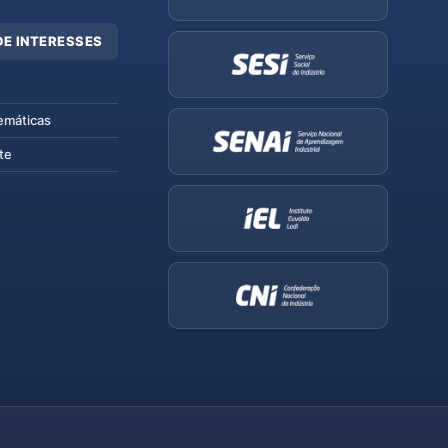
DE INTERESSES
emáticas
te