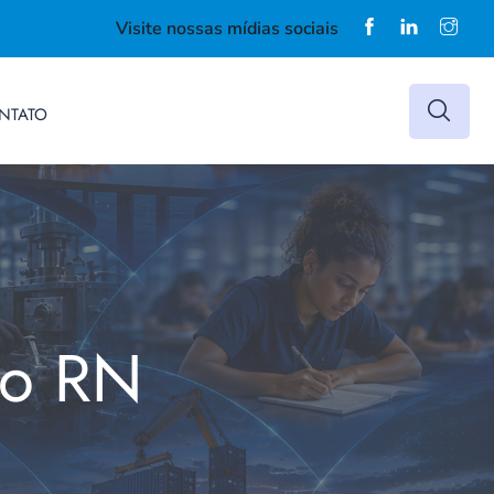
Visite nossas mídias sociais
NTATO
do RN