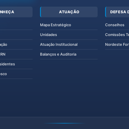
NHEÇA
ATUAÇÃO
DEFESA 
Mapa Estratégico
Conselhos
Unidades
Comissões T
ação
Atuação Institucional
Nordeste For
IERN
Balanços e Auditoria
esidentes
osco