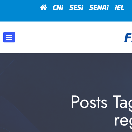
Posts T
re