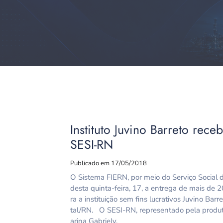
Instituto Juvino Barreto rec
SESI-RN
Publicado em 17/05/2018
O Sistema FIERN, por meio do Serviço Social d
desta quinta-feira, 17, a entrega de mais de 
ra a instituição sem fins lucrativos Juvino Bar
tal/RN. O SESI-RN, representado pela produt
arina Gabriely,