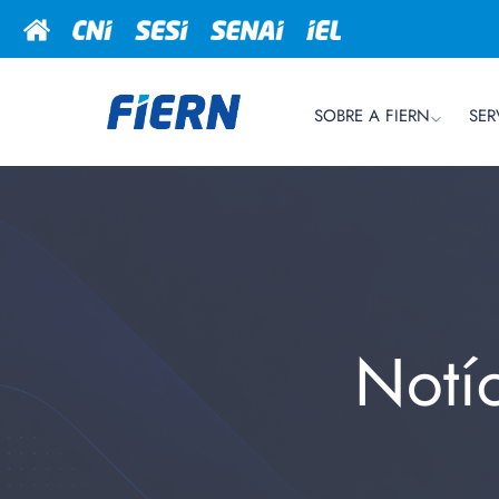
SOBRE A FIERN
SER
Notí