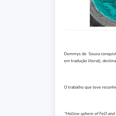
Demmys de Sousa conquistou 
em tradução literal), destin
O trabalho que teve reconh
“
Hollow sphere of FeO and i