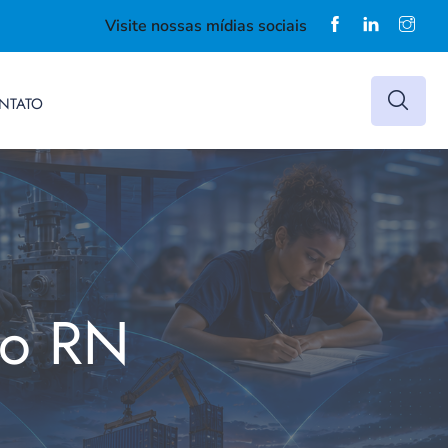
Visite nossas mídias sociais
NTATO
do RN