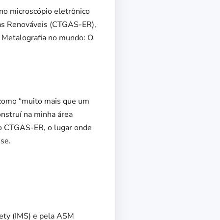
no microscópio eletrônico
gias Renováveis (CTGAS-ER),
 Metalografia no mundo: O
o como “muito mais que um
onstruí na minha área
no CTGAS-ER, o lugar onde
sse.
iety (IMS) e pela ASM