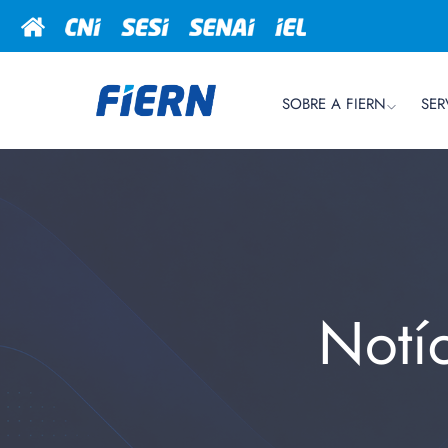
SOBRE A FIERN
SER
Notí