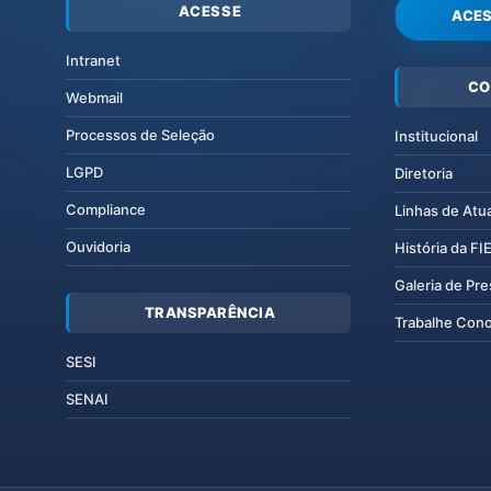
ACESSE
ACES
Intranet
CO
Webmail
Processos de Seleção
Institucional
LGPD
Diretoria
Compliance
Linhas de Atu
Ouvidoria
História da F
Galeria de Pr
TRANSPARÊNCIA
Trabalhe Con
SESI
SENAI