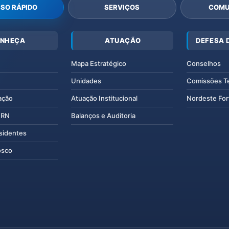
SO RÁPIDO
SERVIÇOS
COMU
NHEÇA
ATUAÇÃO
DEFESA 
Mapa Estratégico
Conselhos
Unidades
Comissões T
ação
Atuação Institucional
Nordeste For
IERN
Balanços e Auditoria
esidentes
osco