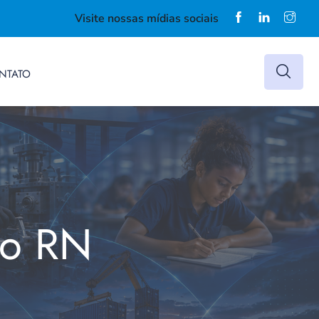
Visite nossas mídias sociais
NTATO
do RN