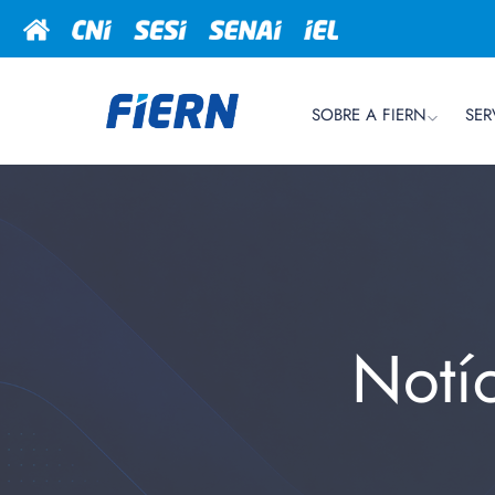
SOBRE A FIERN
SER
Notí