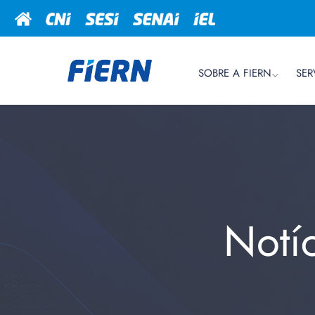
SOBRE A FIERN
SER
Notí