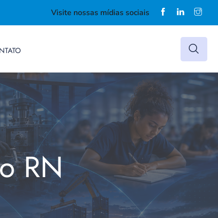
Visite nossas mídias sociais
NTATO
do RN