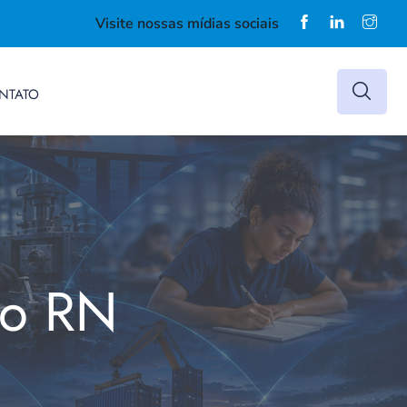
Visite nossas mídias sociais
NTATO
do RN