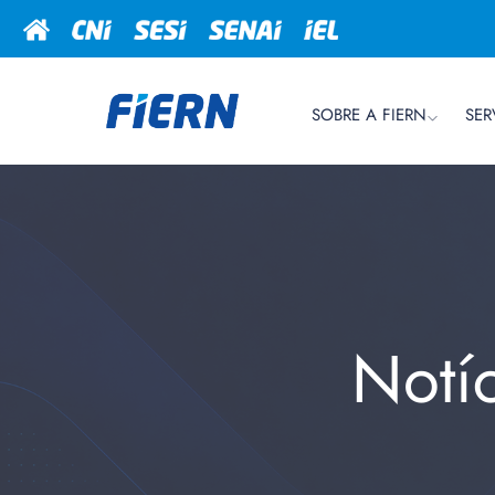
SOBRE A FIERN
SER
Notí