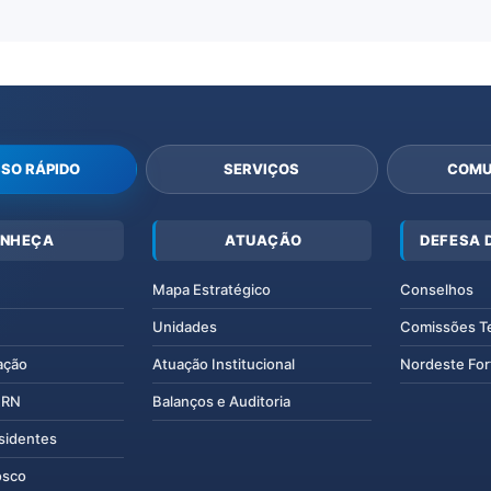
SO RÁPIDO
SERVIÇOS
COMU
NHEÇA
ATUAÇÃO
DEFESA 
Mapa Estratégico
Conselhos
Unidades
Comissões T
ação
Atuação Institucional
Nordeste For
IERN
Balanços e Auditoria
esidentes
osco