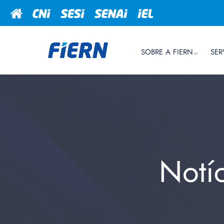
SOBRE A FIERN
SER
Notí