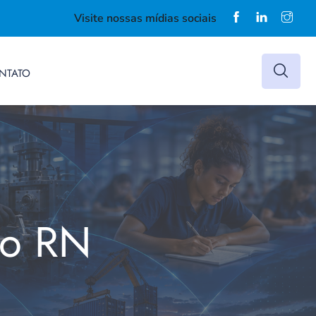
Visite nossas mídias sociais
NTATO
do RN